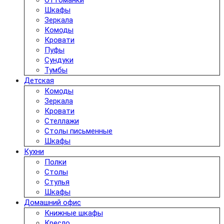
Оттоманки
Шкафы
Зеркала
Комоды
Кровати
Пуфы
Сундуки
Тумбы
Детская
Комоды
Зеркала
Кровати
Стеллажи
Столы письменные
Шкафы
Кухни
Полки
Столы
Стулья
Шкафы
Домашний офис
Книжные шкафы
Кресло