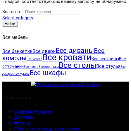
Товаров, соответствующих вашему запросу, не обнаружено.
Search for:
Select category
Найти
Вся мебель
Все диваны
Все
Все банкетки
Все двери
Все кровати
комоды
Все лестницы
Все
Все кресла
Все столы
Все стулья
оттоманки
Все полки
Все стеллажи
Все
Все шкафы
сундуки
Все тумбы
Информация
Правила магазина
Доставка
Оплата
Политика конфиденциальности