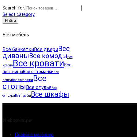
Search for:
Select category
Найти
Вся мебель
Все
Все банкетки
Все двери
диваны
Все комоды
Все
Все кровати
Все
кресла
лестницы
Все оттоманки
Все
Все
полки
Все стеллажи
столы
Все стулья
Все
Все шкафы
сундуки
Все тумбы
Информация
Правила магазина