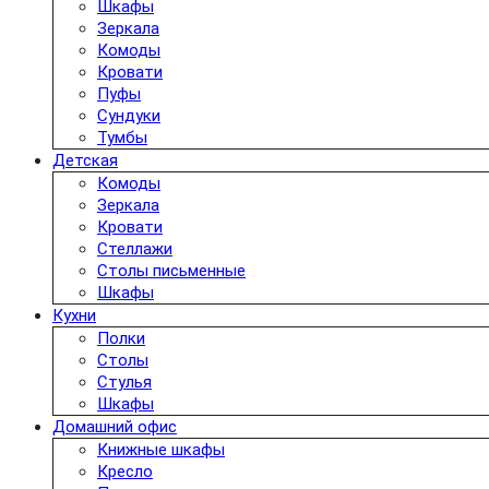
Шкафы
Зеркала
Комоды
Кровати
Пуфы
Сундуки
Тумбы
Детская
Комоды
Зеркала
Кровати
Стеллажи
Столы письменные
Шкафы
Кухни
Полки
Столы
Стулья
Шкафы
Домашний офис
Книжные шкафы
Кресло