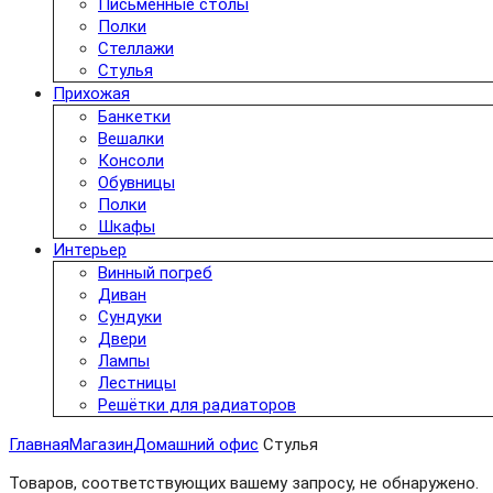
Письменные столы
Полки
Стеллажи
Стулья
Прихожая
Банкетки
Вешалки
Консоли
Обувницы
Полки
Шкафы
Интерьер
Винный погреб
Диван
Сундуки
Двери
Лампы
Лестницы
Решётки для радиаторов
Главная
Магазин
Домашний офис
Стулья
Товаров, соответствующих вашему запросу, не обнаружено.