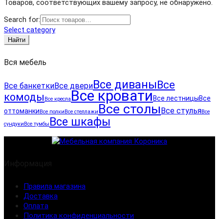
Товаров, соответствующих вашему запросу, не обнаружено.
Search for:
Select category
Найти
Вся мебель
Все диваны
Все
Все банкетки
Все двери
Все кровати
комоды
Все лестницы
Все
Все кресла
Все столы
Все стулья
оттоманки
Все полки
Все стеллажи
Все
Все шкафы
сундуки
Все тумбы
Информация
Правила магазина
Доставка
Оплата
Политика конфиденциальности