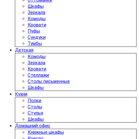
Оттоманки
Шкафы
Зеркала
Комоды
Кровати
Пуфы
Сундуки
Тумбы
Детская
Комоды
Зеркала
Кровати
Стеллажи
Столы письменные
Шкафы
Кухни
Полки
Столы
Стулья
Шкафы
Домашний офис
Книжные шкафы
Кресло