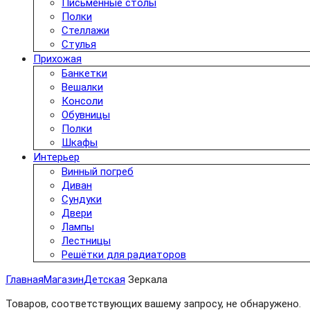
Письменные столы
Полки
Стеллажи
Стулья
Прихожая
Банкетки
Вешалки
Консоли
Обувницы
Полки
Шкафы
Интерьер
Винный погреб
Диван
Сундуки
Двери
Лампы
Лестницы
Решётки для радиаторов
Главная
Магазин
Детская
Зеркала
Товаров, соответствующих вашему запросу, не обнаружено.