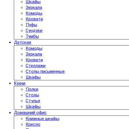
Шкафы
Зеркала
Комоды
Кровати
Пуфы
Сундуки
Тумбы
Детская
Комоды
Зеркала
Кровати
Стеллажи
Столы письменные
Шкафы
Кухни
Полки
Столы
Стулья
Шкафы
Домашний офис
Книжные шкафы
Кресло