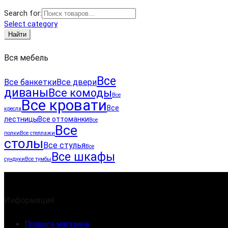
Search for:
Select category
Найти
Вся мебель
Все
Все банкетки
Все двери
диваны
Все комоды
Все
Все кровати
Все
кресла
лестницы
Все оттоманки
Все
Все
полки
Все стеллажи
столы
Все стулья
Все
Все шкафы
сундуки
Все тумбы
Информация
Правила магазина